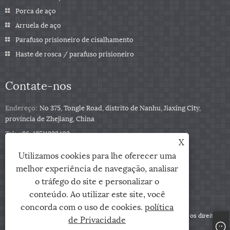
Porca de aço
Arruela de aço
Parafuso prisioneiro de cisalhamento
Haste de rosca / parafuso prisioneiro
Contate-nos
Endereço:
No 375, Tongle Road, distrito de Nanhu, Jiaxing City,
província de Zhejiang, China
Tel:
+86-13511332403
X
Telefone:
+86-13511332403
Utilizamos cookies para lhe oferecer uma
E-mail:
sales@qbfastener.cn
melhor experiência de navegação, analisar
o tráfego do site e personalizar o
conteúdo. Ao utilizar este site, você
concorda com o uso de cookies.
política
Copyright © 2024 Jiaxing City Qunbang Hardware Co, Ltd. Todos os direitos
de Privacidade
reservados