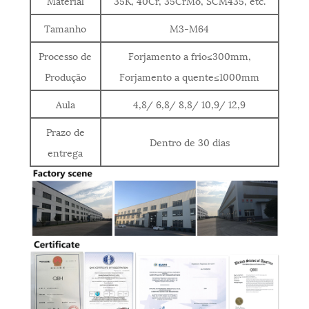
Material
35K, 40Cr, 35CrMo, SCM435, etc.
Tamanho
M3-M64
Processo de
Forjamento a frio≤300mm,
Produção
Forjamento a quente≤1000mm
Aula
4,8/ 6,8/ 8,8/ 10,9/ 12,9
Prazo de
Dentro de 30 dias
entrega