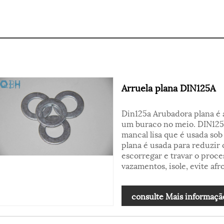
Arruela plana DIN125A
Din125a Arubadora plana é
um buraco no meio. DIN125
mancal lisa que é usada so
plana é usada para reduzir o
escorregar e travar o proces
vazamentos, isole, evite af
consulte Mais informaçã