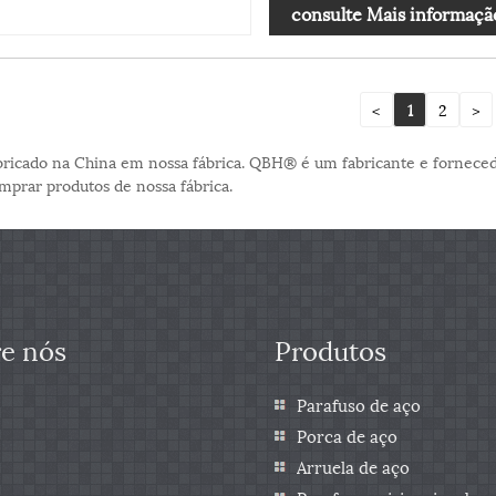
consulte Mais informaçã
<
1
2
>
abricado na China em nossa fábrica. QBH® é um fabricante e forneced
mprar produtos de nossa fábrica.
e nós
Produtos
Parafuso de aço
Porca de aço
Arruela de aço