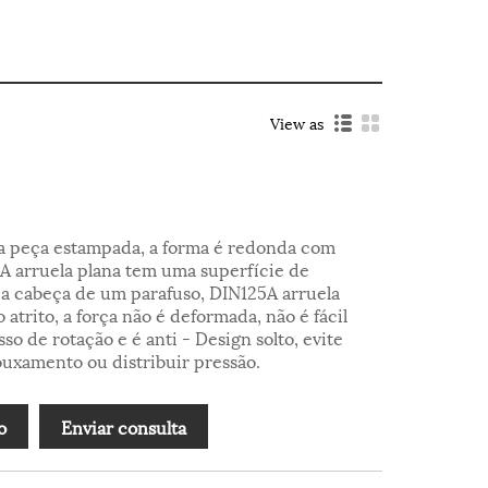
View as
 a peça estampada, a forma é redonda com
A arruela plana tem uma superfície de
b a cabeça de um parafuso, DIN125A arruela
 atrito, a força não é deformada, não é fácil
so de rotação e é anti - Design solto, evite
rouxamento ou distribuir pressão.
o
Enviar consulta