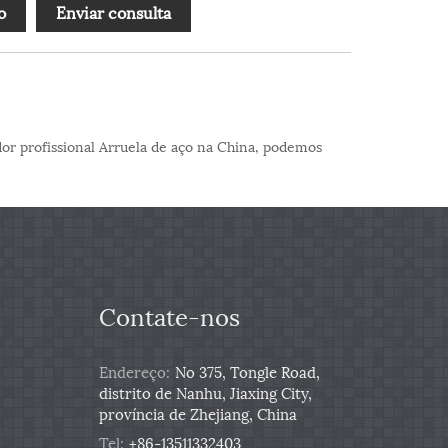
o
Enviar consulta
or profissional Arruela de aço na China, podemos
Contate-nos
Endereço:
No 375, Tongle Road,
distrito de Nanhu, Jiaxing City,
província de Zhejiang, China
Tel:
+86-13511332403