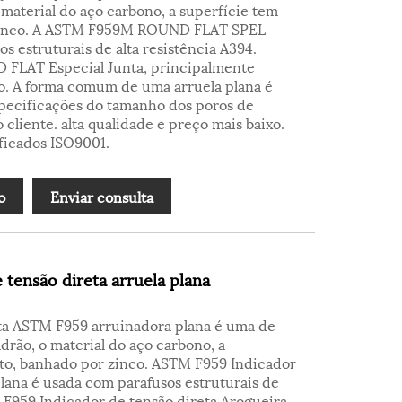
material do aço carbono, a superfície tem
 zinco. A ASTM F959M ROUND FLAT SPEL
 estruturais de alta resistência A394.
LAT Especial Junta, principalmente
ro. A forma comum de uma arruela plana é
pecificações do tamanho dos poros de
 cliente. alta qualidade e preço mais baixo.
ficados ISO9001.
o
Enviar consulta
tensão direta arruela plana
ta ASTM F959 arruinadora plana é uma de
drão, o material do aço carbono, a
eto, banhado por zinco. ASTM F959 Indicador
plana é usada com parafusos estruturais de
M F959 Indicador de tensão direta Arogueira