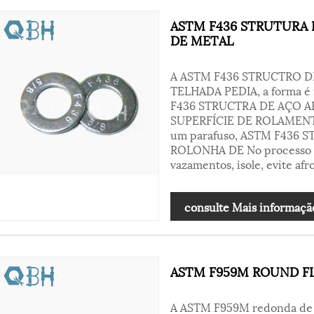
ASTM F436 STRUTURA 
DE METAL
A ASTM F436 STRUCTRO 
TELHADA PEDIA, a forma é 
F436 STRUCTRA DE AÇO 
SUPERFÍCIE DE ROLAMENTO
um parafuso, ASTM F436
ROLONHA DE No processo de 
vazamentos, isole, evite af
consulte Mais informaçã
ASTM F959M ROUND FLA
A ASTM F959M redonda de j