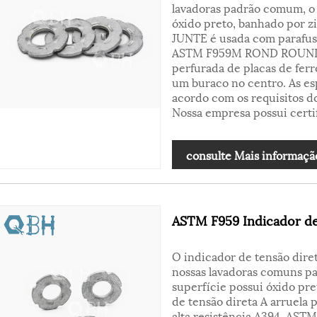
lavadoras padrão comum, o 
óxido preto, banhado por
JUNTE é usada com parafusos
ASTM F959M ROND ROUND F
perfurada de placas de fer
um buraco no centro. As es
acordo com os requisitos do
Nossa empresa possui certi
consulte Mais informaçã
ASTM F959 Indicador de 
O indicador de tensão dire
nossas lavadoras comuns pa
superfície possui óxido pr
de tensão direta A arruela 
alta resistência A394. AST