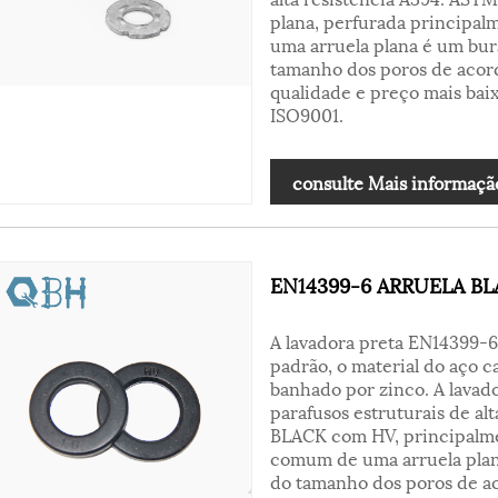
plana, perfurada principal
uma arruela plana é um bur
tamanho dos poros de acordo
qualidade e preço mais bai
ISO9001.
consulte Mais informaçã
EN14399-6 ARRUELA B
A lavadora preta EN14399-
padrão, o material do aço c
banhado por zinco. A lava
parafusos estruturais de a
BLACK com HV, principalmen
comum de uma arruela plan
do tamanho dos poros de aco