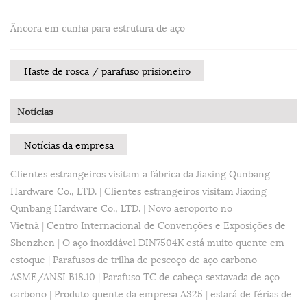
Âncora em cunha para estrutura de aço
Haste de rosca / parafuso prisioneiro
Notícias
Notícias da empresa
Clientes estrangeiros visitam a fábrica da Jiaxing Qunbang
Hardware Co., LTD.
|
Clientes estrangeiros visitam Jiaxing
Qunbang Hardware Co., LTD.
|
Novo aeroporto no
Vietnã
|
Centro Internacional de Convenções e Exposições de
Shenzhen
|
O aço inoxidável DIN7504K está muito quente em
estoque
|
Parafusos de trilha de pescoço de aço carbono
ASME/ANSI B18.10
|
Parafuso TC de cabeça sextavada de aço
carbono
|
Produto quente da empresa A325
|
estará de férias de