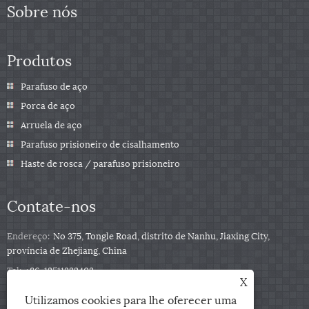
Sobre nós
Produtos
Parafuso de aço
Porca de aço
Arruela de aço
Parafuso prisioneiro de cisalhamento
Haste de rosca / parafuso prisioneiro
Contate-nos
Endereço:
No 375, Tongle Road, distrito de Nanhu, Jiaxing City,
província de Zhejiang, China
Tel:
+86-13511332403
X
Telefone:
+86-13511332403
Utilizamos cookies para lhe oferecer uma