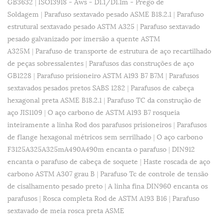
GB3632
|
ISO13918 - Aws - D1.1/D1.1m - Prego de
Soldagem
|
Parafuso sextavado pesado ASME B18.2.1
|
Parafuso
estrutural sextavado pesado ASTM A325
|
Parafuso sextavado
pesado galvanizado por imersão a quente ASTM
A325M
|
Parafuso de transporte de estrutura de aço recartilhado
de peças sobressalentes
|
Parafusos das construções de aço
GB1228
|
Parafuso prisioneiro ASTM A193 B7 B7M
|
Parafusos
sextavados pesados ​​pretos SABS 1282
|
Parafusos de cabeça
hexagonal preta ASME B18.2.1
|
Parafuso TC da construção de
aço JIS1109
|
O aço carbono de ASTM A193 B7 rosqueia
inteiramente a linha Rod dos parafusos prisioneiros
|
Parafusos
de flange hexagonal métricos sem serrilhado
|
O aço carbono
F3125A325A325mA490A490m encanta o parafuso
|
DIN912
encanta o parafuso de cabeça de soquete
|
Haste roscada de aço
carbono ASTM A307 grau B
|
Parafuso Tc de controle de tensão
de cisalhamento pesado preto
|
A linha fina DIN960 encanta os
parafusos
|
Rosca completa Rod de ASTM A193 B16
|
Parafuso
sextavado de meia rosca preta ASME