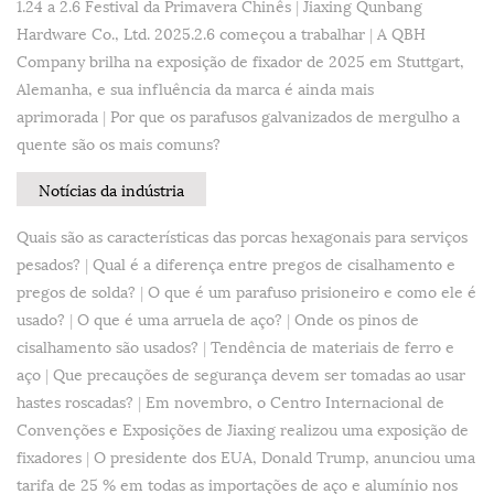
1.24 a 2.6 Festival da Primavera Chinês
|
Jiaxing Qunbang
Hardware Co., Ltd. 2025.2.6 começou a trabalhar
|
A QBH
Company brilha na exposição de fixador de 2025 em Stuttgart,
Alemanha, e sua influência da marca é ainda mais
aprimorada
|
Por que os parafusos galvanizados de mergulho a
quente são os mais comuns?
Notícias da indústria
Quais são as características das porcas hexagonais para serviços
pesados?
|
Qual é a diferença entre pregos de cisalhamento e
pregos de solda?
|
O que é um parafuso prisioneiro e como ele é
usado?
|
O que é uma arruela de aço?
|
Onde os pinos de
cisalhamento são usados?
|
Tendência de materiais de ferro e
aço
|
Que precauções de segurança devem ser tomadas ao usar
hastes roscadas?
|
Em novembro, o Centro Internacional de
Convenções e Exposições de Jiaxing realizou uma exposição de
fixadores
|
O presidente dos EUA, Donald Trump, anunciou uma
tarifa de 25 % em todas as importações de aço e alumínio nos