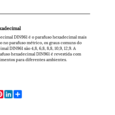
xadecimal
ecimal DIN961 é o parafuso hexadecimal mais
 no parafuso métrico, os graus comuns do
al DIN961 são 4,8, 6,8, 8,8, 10,9, 12,9. A
rafuso hexadecimal DIN961 é revestida com
timentos para diferentes ambientes.
atsApp
Pinterest
LinkedIn
Share