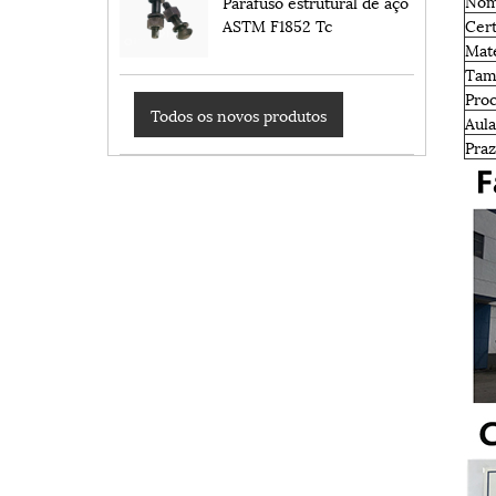
Nom
Parafuso estrutural de aço
Cert
ASTM F1852 Tc
Mate
Tam
Pro
Todos os novos produtos
Aula
Praz