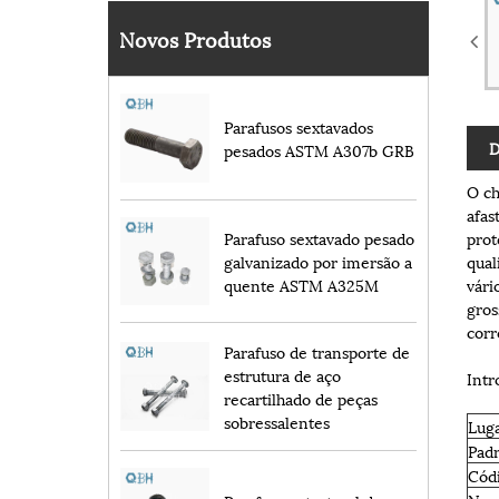
Novos Produtos
Parafusos sextavados
D
pesados ​​ASTM A307b GRB
O ch
afas
prot
Parafuso sextavado pesado
qual
galvanizado por imersão a
vári
quente ASTM A325M
gros
corr
Parafuso de transporte de
estrutura de aço
Intr
recartilhado de peças
sobressalentes
Lug
Pad
Cód