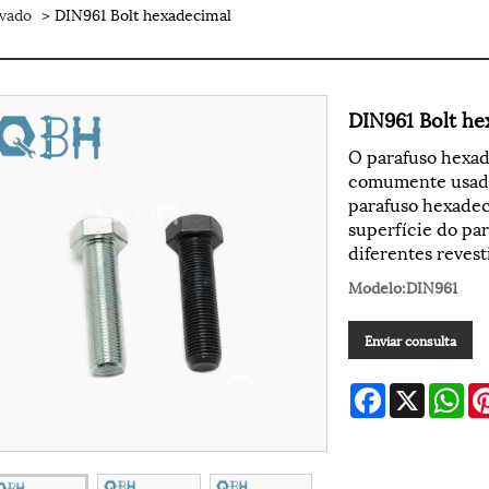
avado
> DIN961 Bolt hexadecimal
DIN961 Bolt he
O parafuso hexad
comumente usado
parafuso hexadecim
superfície do pa
diferentes reves
Modelo:DIN961
Enviar consulta
Facebook
X
Wh