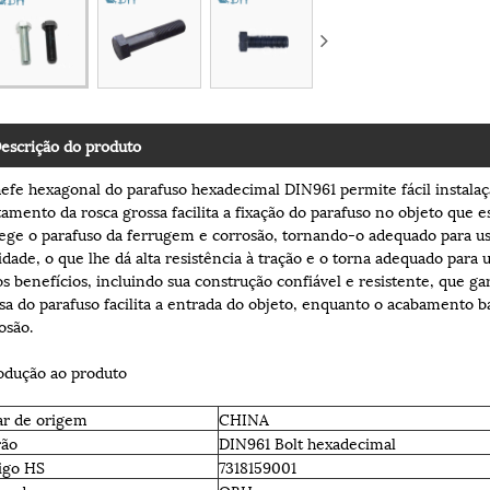
escrição do produto
efe hexagonal do parafuso hexadecimal DIN961 permite fácil instala
tamento da rosca grossa facilita a fixação do parafuso no objeto que
ege o parafuso da ferrugem e corrosão, tornando-o adequado para uso 
idade, o que lhe dá alta resistência à tração e o torna adequado par
os benefícios, incluindo sua construção confiável e resistente, que
sa do parafuso facilita a entrada do objeto, enquanto o acabamento 
osão.
odução ao produto
ar de origem
CHINA
rão
DIN961 Bolt hexadecimal
igo HS
7318159001