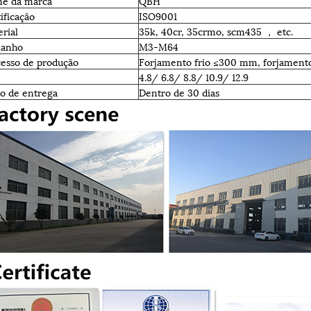
e da marca
QBH
ificação
ISO9001
rial
35k, 40cr, 35crmo, scm435 ， etc.
anho
M3-M64
cesso de produção
Forjamento frio ≤300 mm, forjamen
4.8/ 6.8/ 8.8/ 10.9/ 12.9
o de entrega
Dentro de 30 dias