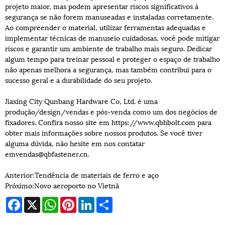
projeto maior, mas podem apresentar riscos significativos à
segurança se não forem manuseadas e instaladas corretamente.
Ao compreender o material, utilizar ferramentas adequadas e
implementar técnicas de manuseio cuidadosas, você pode mitigar
riscos e garantir um ambiente de trabalho mais seguro. Dedicar
algum tempo para treinar pessoal e proteger o espaço de trabalho
não apenas melhora a segurança, mas também contribui para o
sucesso geral e a durabilidade do seu projeto.
Jiaxing City Qunbang Hardware Co, Ltd. é uma
produção/design/vendas e pós-venda como um dos negócios de
fixadores. Confira nosso site em https://www.qbhbolt.com para
obter mais informações sobre nossos produtos. Se você tiver
alguma dúvida, não hesite em nos contatar
em
vendas@qbfastener.cn
.
Anterior:
Tendência de materiais de ferro e aço
Próximo:
Novo aeroporto no Vietnã
Facebook
X
WhatsApp
Pinterest
LinkedIn
Share