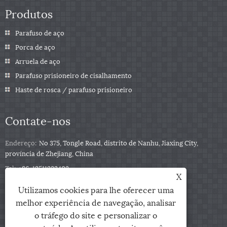
Produtos
Parafuso de aço
Porca de aço
Arruela de aço
Parafuso prisioneiro de cisalhamento
Haste de rosca / parafuso prisioneiro
Contate-nos
Endereço:
No 375, Tongle Road, distrito de Nanhu, Jiaxing City,
província de Zhejiang, China
Tel:
+86-13511332403
X
Telefone:
+86-13511332403
Utilizamos cookies para lhe oferecer uma
E-mail:
sales@qbfastener.cn
melhor experiência de navegação, analisar
o tráfego do site e personalizar o