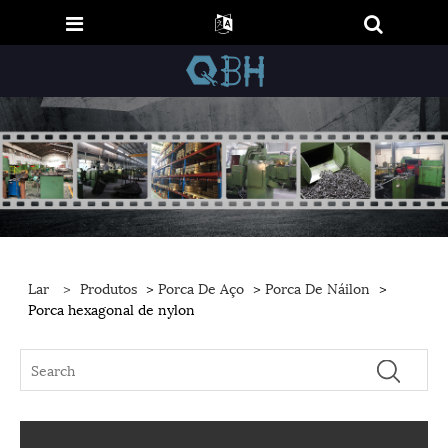
Lar
>
Produtos
>
Porca De Aço
>
Porca De Náilon
>
Porca hexagonal de nylon