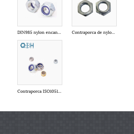
DIN985 nylon encanta a contraporca
Contraporca de nylon ASME B18.16.6
Contraporca ISO10512 de nylon